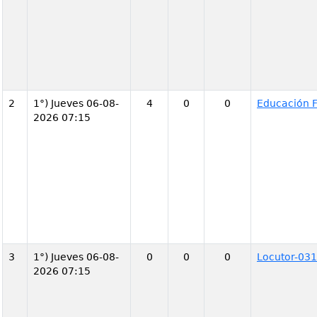
2
1°) Jueves 06-08-
4
0
0
Educación F
2026 07:15
3
1°) Jueves 06-08-
0
0
0
Locutor-031
2026 07:15