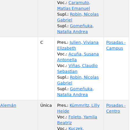
Voc.
:
Caramuto,
Matias Emanuel
Supl.
:
Robin, Nicolas
Gabriel
Supl.
:
Gomeñuka,
Natalia Andrea
C
Pres.
:
Julien, Viviana
Posadas -
Elizabeth
Campus
Voc.
:
Acuña, Susana
Antonella
Voc.
:
Viñas, Claudio
Sebastian
Supl.
:
Robin, Nicolas
Gabriel
Supl.
:
Gomeñuka,
Natalia Andrea
l Alemán
Única
Pres.
:
Kümmritz, Lilly
Posadas -
Heide
Centro
Voc.
:
Foleto, Yamila
Beatriz
Voc.
:
Kuczek,