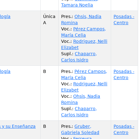
Tamara Noelia
logía
Única
Pres.
:
Ohsis, Nadia
Posadas -
A
Romina
Centro
Voc.
:
Pérez Campos,
María Celia
Voc.
:
Rodriguez, Nelli
Elizabet
Supl.
:
Chaparro,
Carlos Isidro
logía
B
Pres.
:
Pérez Campos,
Posadas -
María Celia
Centro
Voc.
:
Rodriguez, Nelli
Elizabet
Voc.
:
Ohsis, Nadia
Romina
Supl.
:
Chaparro,
Carlos Isidro
s y su Enseñanza
B
Pres.
:
Gruber,
Posadas -
Gabriela Soledad
Centro
Voc.
:
Ferreyra,