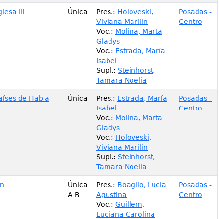
lesa III
Única
Pres.
:
Holoveski,
Posadas -
Viviana Marilin
Centro
Voc.
:
Molina, Marta
Gladys
Voc.
:
Estrada, María
Isabel
Supl.
:
Steinhorst,
Tamara Noelia
Países de Habla
Única
Pres.
:
Estrada, María
Posadas -
Isabel
Centro
Voc.
:
Molina, Marta
Gladys
Voc.
:
Holoveski,
Viviana Marilin
Supl.
:
Steinhorst,
Tamara Noelia
ón
Única
Pres.
:
Boaglio, Lucia
Posadas -
A B
Agustina
Centro
Voc.
:
Guillem,
Luciana Carolina