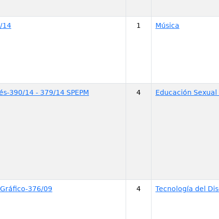
/14
1
Música
glés-390/14 - 379/14 SPEPM
4
Educación Sexual 
 Gráfico-376/09
4
Tecnología del Di