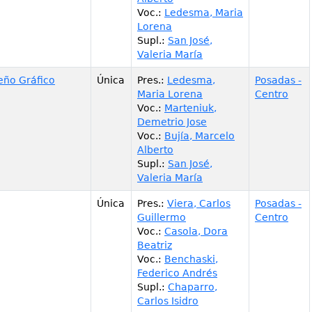
Voc.
:
Ledesma, Maria
Lorena
Supl.
:
San José,
Valeria María
eño Gráfico
Única
Pres.
:
Ledesma,
Posadas -
Maria Lorena
Centro
Voc.
:
Marteniuk,
Demetrio Jose
Voc.
:
Bujía, Marcelo
Alberto
Supl.
:
San José,
Valeria María
Única
Pres.
:
Viera, Carlos
Posadas -
Guillermo
Centro
Voc.
:
Casola, Dora
Beatriz
Voc.
:
Benchaski,
Federico Andrés
Supl.
:
Chaparro,
Carlos Isidro