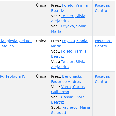
Única
Pres.
:
Foleto, Yamila
Posadas -
Beatriz
Centro
Voc.
:
Teibler, Silvia
Alejandra
Voc.
:
Feyeka, Sonia
María
la Iglesia y el Rol
Única
Pres.
:
Feyeka, Sonia
Posadas -
Católico
María
Centro
Voc.
:
Foleto, Yamila
Beatriz
Voc.
:
Teibler, Silvia
Alejandra
IV: Teología IV
Única
Pres.
:
Benchaski,
Posadas -
Federico Andrés
Centro
Voc.
:
Viera, Carlos
Guillermo
Voc.
:
Casola, Dora
Beatriz
Supl.
:
Pacheco, Maria
Soledad